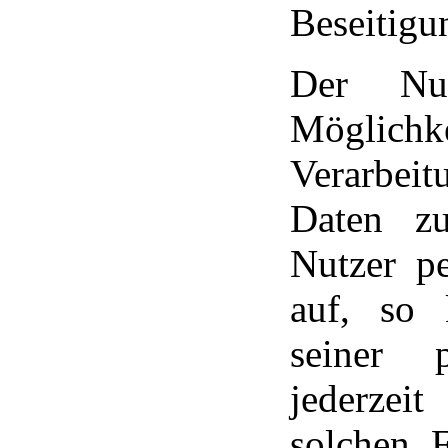
Beseitigu
Der Nut
Möglichke
Verarbei
Daten z
Nutzer p
auf, so 
seiner 
jederzei
solchen 