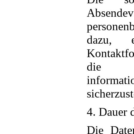
Absende
persone
dazu, 
Kontaktf
die S
informat
sicherzust
4. Dauer 
Die Date