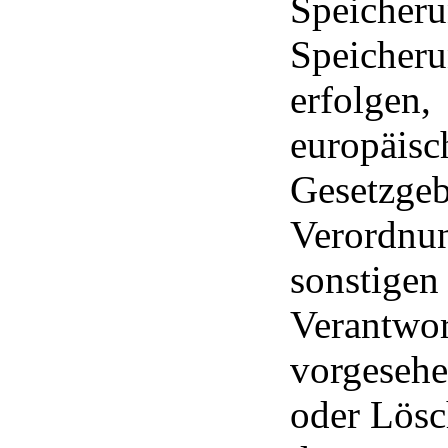
Speich
Speicher
erfolge
europäi
Gesetzge
Verordn
sonstige
Verantw
vorgeseh
oder Lösc