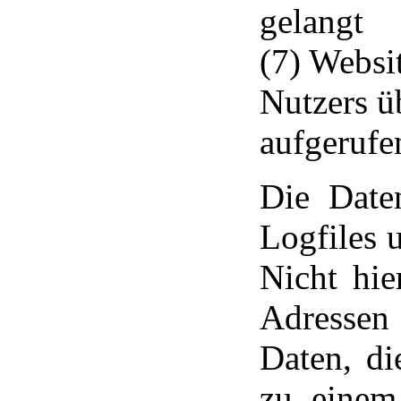
gelangt
(7) Websi
Nutzers ü
aufgerufe
Die Date
Logfiles 
Nicht hie
Adressen
Daten, d
zu einem