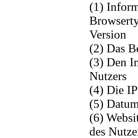
(1) Infor
Browserty
Version
(2) Das B
(3) Den I
Nutzers
(4) Die I
(5) Datum
(6) Websi
des Nutzer