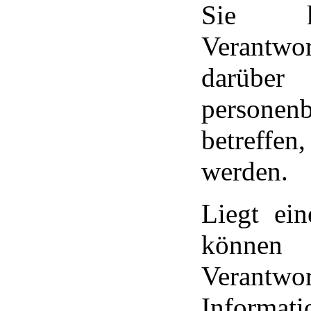
Sie 
Verantwo
darüb
personen
betreff
werden.
Liegt ein
könn
Verantw
Informati