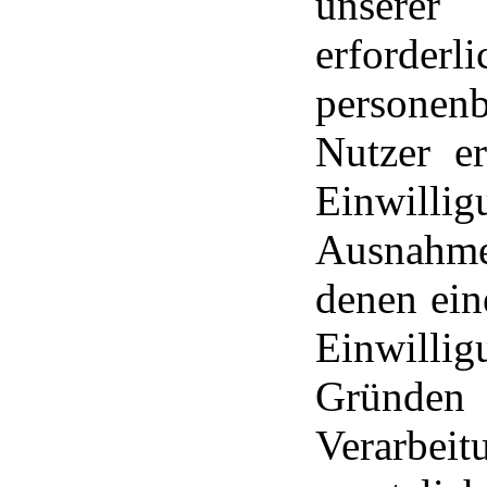
unserer
erforder
personen
Nutzer e
Einwill
Ausnahme 
denen ein
Einwill
Gründen 
Verarbe