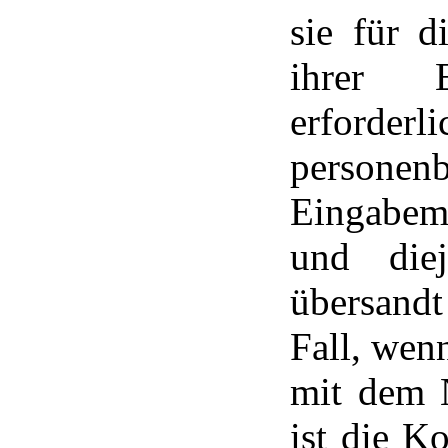
sie für 
ihrer 
erford
personen
Eingabem
und die
übersandt
Fall, wen
mit dem N
ist die K