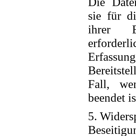
Die Date
sie für 
ihrer 
erforder
Erfass
Bereitstel
Fall, we
beendet is
5. Widers
Beseitigu